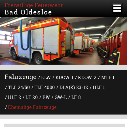
Freiwillige Feuerwehr
Bad Oldesloe
Fahrzeuge
ELW
KDOW-1
KDOW-2
MTF 1
TLF 24/50
TLF 4000
DLA(K) 23-12
HLF 1
HLF 2
LF 20
RW
GW-L
LF 8
Ehemalige Fahrzeuge