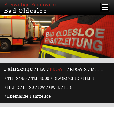
Freiwillige Feuerwehr
Bad Oldesloe
Fahrzeuge
ELW
KDOW-1
KDOW-2
MTF 1
TLF 24/50
TLF 4000
DLA(K) 23-12
HLF 1
HLF 2
LF 20
RW
GW-L
LF 8
Ehemalige Fahrzeuge