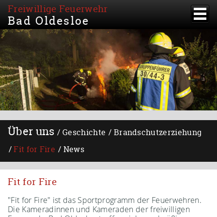
Freiwillige Feuerwehr
Bad Oldesloe
Über uns
Geschichte
Brandschutzerziehung
Fit for Fire
News
Fit for Fire
"Fit for Fire" ist das Sportprogramm der Feuerwehren.
Die Kameradinnen und Kameraden der freiwilligen