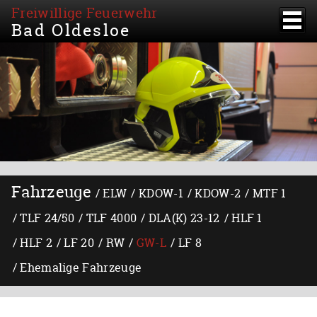
Freiwillige Feuerwehr
Bad Oldesloe
Fahrzeuge
ELW
KDOW-1
KDOW-2
MTF 1
TLF 24/50
TLF 4000
DLA(K) 23-12
HLF 1
HLF 2
LF 20
RW
GW-L
LF 8
Ehemalige Fahrzeuge