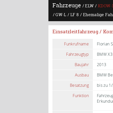
Fahrzeuge
ELW
KDOW-
GW-L
LF 8
Ehemalige Fah
Einsatzleitfahrzeug / 
Funkrufname
Florian 
Fahrzeugtyp
BMW X3 
Baujahr
2013
Ausbau
BMW Be
Besatzung
bis zu 1
Funktion
Fahrzeug
Erkundun