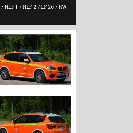
HLF 1
HLF 2
LF 20
RW