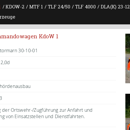
1
KDOW-2
MTF 1
TLF 24/50
TLF 4000
DLA(K) 23-12
rzeuge
Kommandowagen KdoW 1
Stormarn 30-10-01
2,0d
hördenausbau
/3
 der Ortswehr-/Zugführung zur Anfahrt und
g von Einsatzstellen und Dienstfahrten.