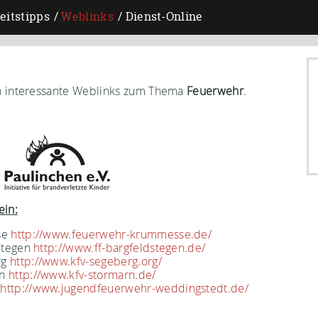
eitstipps
Weblinks
Dienst-Online
en interessante Weblinks zum Thema
Feuerwehr
.
ein:
se
http://www.feuerwehr-krummesse.de/
-Stegen
http://www.ff-bargfeldstegen.de/
rg
http://www.kfv-segeberg.org/
rn
http://www.kfv-stormarn.de/
t
http://www.jugendfeuerwehr-weddingstedt.de/