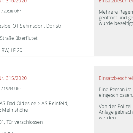
Einsatzbeschre
Nr. 316/2020
Mehrere Regen
 / 20:38 Uhr
geöffnet und ge
wurde beseitigt
sloe, OT Sehmsdorf, Dorfstr.
 Straße überflutet
RW
LF 20
Einsatzbeschre
Nr. 315/2020
Eine Person ist
 / 18:34 Uhr
eingeschlossen
AS Bad Oldesloe > AS Reinfeld,
Von der Polizei
tz Melmshöhe
Anlage gebracht
werden.
01, Tür verschlossen