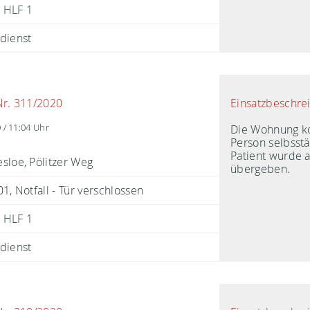
HLF 1
dienst
Einsatzbeschre
Nr. 311/2020
Die Wohnung ko
 / 11:04 Uhr
Person selbsst
Patient wurde 
sloe, Pölitzer Weg
übergeben.
1, Notfall - Tür verschlossen
HLF 1
dienst