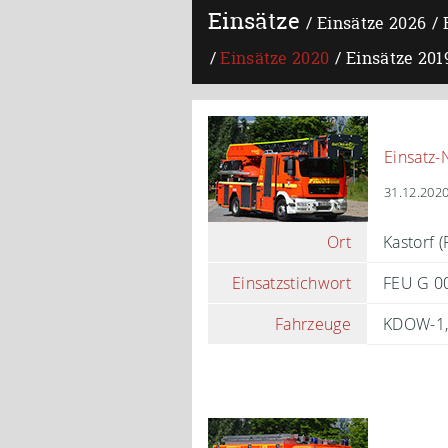
Einsätze
Einsätze 2026
Einsätze 2020
Einsätze 201
Einsatz-
31.12.2020
Ort
Kastorf (
Einsatzstichwort
FEU G 00
Fahrzeuge
KDOW-1