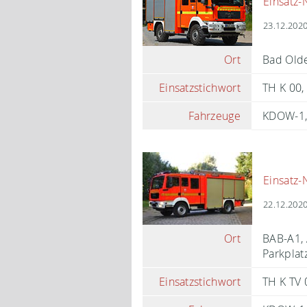
Einsatz-
23.12.2020
Ort
Bad Olde
Einsatzstichwort
TH K 00,
Fahrzeuge
KDOW-1
Einsatz-
22.12.2020
Ort
BAB-A1, 
Parkpla
Einsatzstichwort
TH K TV 