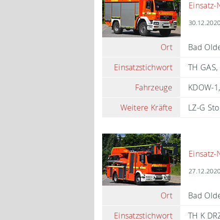
Einsatz-
30.12.2020
Ort
Bad Old
Einsatzstichwort
TH GAS,
Fahrzeuge
KDOW-1
Weitere Kräfte
LZ-G Sto
Einsatz-
27.12.2020
Ort
Bad Olde
Einsatzstichwort
TH K DRZ