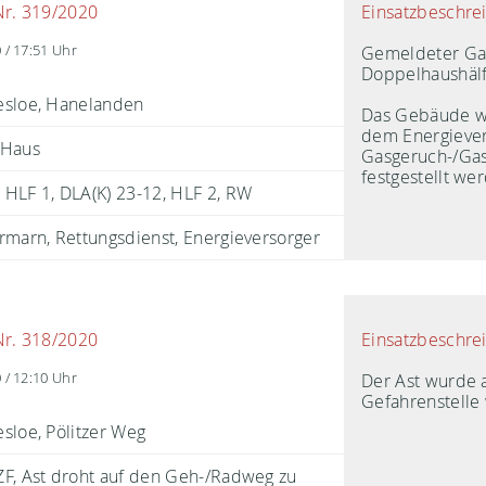
Einsatzbeschre
Nr. 319/2020
Gemeldeter Gas
 / 17:51 Uhr
Doppelhaushälf
esloe, Hanelanden
Das Gebäude w
dem Energiever
 Haus
Gasgeruch-/Gasa
festgestellt we
HLF 1
DLA(K) 23-12
HLF 2
RW
rmarn, Rettungsdienst, Energieversorger
Einsatzbeschre
Nr. 318/2020
Der Ast wurde 
 / 12:10 Uhr
Gefahrenstelle
sloe, Pölitzer Weg
F, Ast droht auf den Geh-/Radweg zu