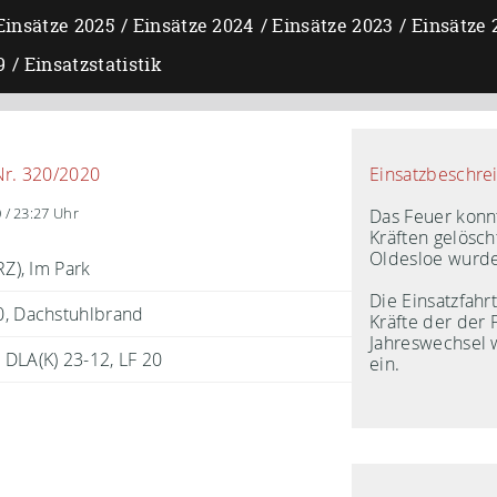
Einsätze 2025
Einsätze 2024
Einsätze 2023
Einsätze 
9
Einsatzstatistik
Einsatzbeschre
Nr. 320/2020
Das Feuer konn
 / 23:27 Uhr
Kräften gelösch
Oldesloe wurde
RZ), Im Park
Die Einsatzfah
, Dachstuhlbrand
Kräfte der der 
Jahreswechsel 
DLA(K) 23-12
LF 20
ein.