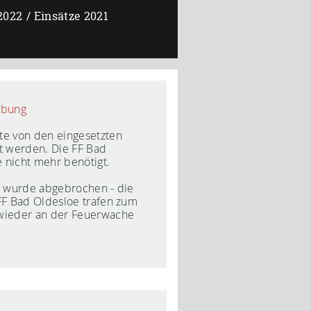
2022
Einsätze 2021
ibung
te von den eingesetzten
t werden. Die FF Bad
 nicht mehr benötigt.
rt wurde abgebrochen - die
FF Bad Oldesloe trafen zum
wieder an der Feuerwache