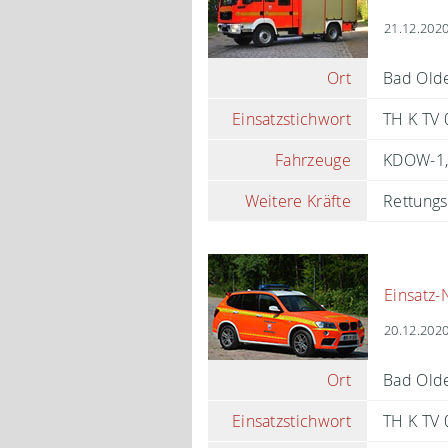
21.12.2020
Ort
Bad Olde
Einsatzstichwort
TH K TV 0
Fahrzeuge
KDOW-1
Weitere Kräfte
Rettungs
Einsatz-
20.12.2020
Ort
Bad Olde
Einsatzstichwort
TH K TV 0