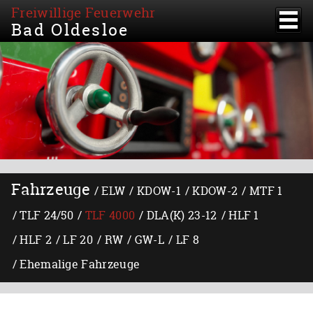
Freiwillige Feuerwehr
Bad Oldesloe
Fahrzeuge
ELW
KDOW-1
KDOW-2
MTF 1
TLF 24/50
TLF 4000
DLA(K) 23-12
HLF 1
HLF 2
LF 20
RW
GW-L
LF 8
Ehemalige Fahrzeuge